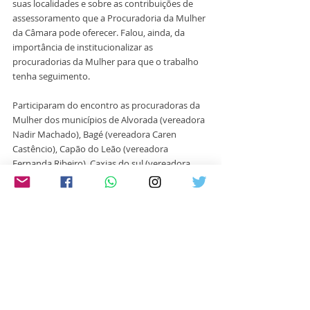
suas localidades e sobre as contribuições de 
assessoramento que a Procuradoria da Mulher 
da Câmara pode oferecer. Falou, ainda, da 
importância de institucionalizar as 
procuradorias da Mulher para que o trabalho 
tenha seguimento.
Participaram do encontro as procuradoras da 
Mulher dos municípios de Alvorada (vereadora 
Nadir Machado), Bagé (vereadora Caren 
Castêncio), Capão do Leão (vereadora 
Fernanda Ribeiro), Caxias do sul (vereadora 
Denise Pessôa), Charqueadas (vereadora Paula 
Nunes), Cruz Alta (vereadora Luirce Paz), 
Estância Velha (vereadora Elizabeth Griebeler),  
Eldorado do Sul (vereadora Daiane Gonçalves), 
Ibirubá (vereadora Jussara Rodrigues), Marau 
(vereadora Elisabete Alban), Não Me Toque 
(vereadora Marina Crestani), Nova Hartz 
(vereadora Vitélia Margarida da Costa), Novo 
Hamburgo (vereadora Semilda dos Santos), 
Porto Alegre (vereadora Lourdes Sprenger), 