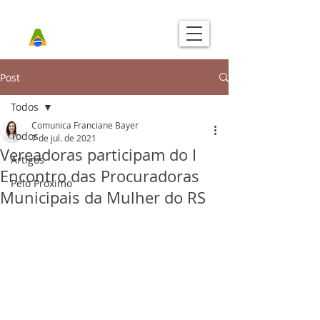
Post
Todos
Comunica Franciane Bayer
Todos
7 de jul. de 2021
Vereadoras participam do I
Artigos
Encontro das Procuradoras
Pelo Próximo
Municipais da Mulher do RS