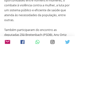
oportunidades entre homens e mulheres, o 
combate à violência contra a mulher, a luta por 
um sistema público e eficiente de saúde que 
atenda às necessidades da população, entre 
outras. 
Também participaram do encontro as 
deputadas Zilá Breitenbach (PSDB), Any Ortiz 
(Cidadania), Patrícia Alba (MDB) e Fran Somensi 
(Republicanos), além de representantes das 
parlamentares Juliana Brizola (PDT), Sofia 
Cavedon (PT) e Kelly Moraes (PTB).