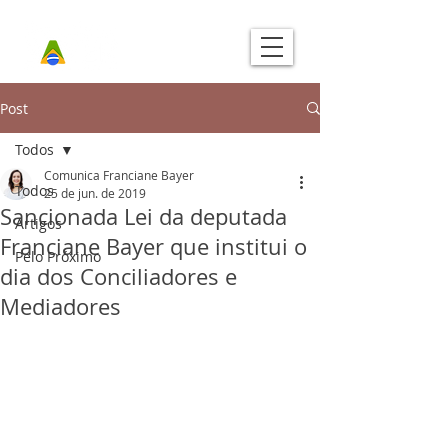
Post
Todos
Comunica Franciane Bayer
Todos
25 de jun. de 2019
Sancionada Lei da deputada
Artigos
Franciane Bayer que institui o
Pelo Próximo
dia dos Conciliadores e
Mediadores