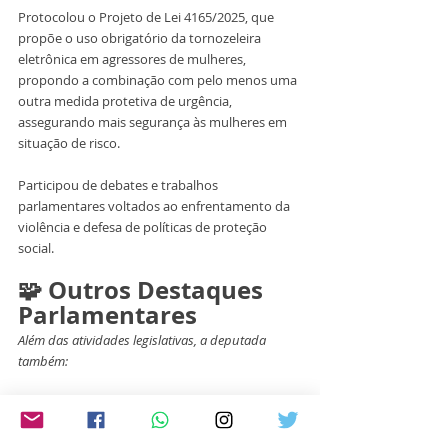
Protocolou o Projeto de Lei 4165/2025, que 
propõe o uso obrigatório da tornozeleira 
eletrônica em agressores de mulheres, 
propondo a combinação com pelo menos uma 
outra medida protetiva de urgência, 
assegurando mais segurança às mulheres em 
situação de risco. 
Participou de debates e trabalhos 
parlamentares voltados ao enfrentamento da 
violência e defesa de políticas de proteção 
social.
🧩 Outros Destaques 
Parlamentares
Além das atividades legislativas, a deputada 
também:
Participou de missões internacionais, como a 
visita oficial à Coreia do Sul com o Grupo 
Parlamentar de Amizade Brasil-Coreia.