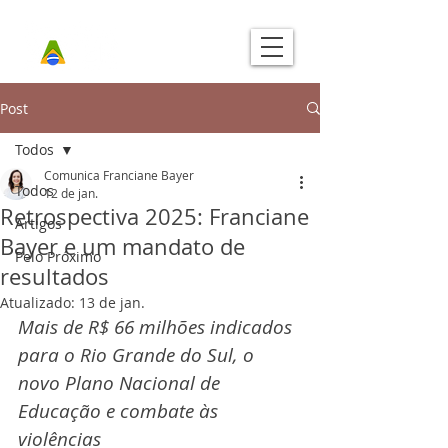
Post
Todos
Comunica Franciane Bayer
Todos
12 de jan.
Retrospectiva 2025: Franciane
Artigos
Bayer e um mandato de
Pelo Próximo
resultados
Atualizado:
13 de jan.
Mais de R$ 66 milhões indicados 
para o Rio Grande do Sul, o 
novo Plano Nacional de 
Educação e combate às 
violências