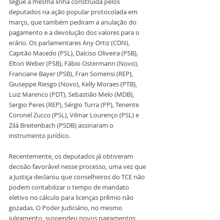
segue a mesma linha construída pelos 
deputados na ação popular protocolada em 
março, que também pediram a anulação do 
pagamento e a devolução dos valores para o 
erário. Os parlamentares Any Ortiz (CDN), 
Capitão Macedo (PSL), Dalciso Oliveira (PSB), 
Elton Weber (PSB), Fábio Ostermann (Novo), 
Franciane Bayer (PSB), Fran Somensi (REP), 
Giuseppe Riesgo (Novo), Kelly Moraes (PTB), 
Luiz Marenco (PDT), Sebastião Melo (MDB), 
Sergio Peres (REP), Sérgio Turra (PP), Tenente 
Coronel Zucco (PSL), Vilmar Lourenço (PSL) e 
Zilá Breitenbach (PSDB) assinaram o 
instrumento jurídico. 
Recentemente, os deputados já obtiveram 
decisão favorável nesse processo, uma vez que 
a Justiça declarou que conselheiros do TCE não 
podem contabilizar o tempo de mandato 
eletivo no cálculo para licenças prêmio não 
gozadas. O Poder Judiciário, no mesmo 
julgamento, suspendeu novos pagamentos 