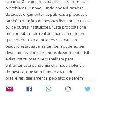
capacitação e políticas públicas para combater 
o problema. O novo Fundo poderá receber 
dotações orçamentárias públicas e privadas e 
também doações de pessoas física ou jurídicas 
ou de outras instituições. “Esta proposta cria 
uma possibilidade real de financiamento em 
que poderão ser aportados recursos do 
tesouro estadual, mas também poderão ser 
destinados valores oriundos da sociedade civil 
e das instituições que trabalham para 
enfrentar esta pandemia chamada violência 
doméstica, que vem tirando a vida de 
brasileiras, diariamente, pelo fato de serem 
mulheres”, justifica Franciane. 
O Fundo será administrado pelo Conselho 
Estadual de Direitos da Mulher, podendo ser 
aplicado, por exemplo, no aprimoramento dos 
serviços e equipamentos previstos na Política 
Estadual de Enfrentamento à Violência Contra 
as Mulheres; aquisição de equipamentos e 
veículos especializados; programas de 