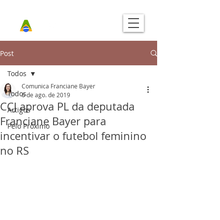
Post
Todos
Comunica Franciane Bayer
Todos
6 de ago. de 2019
CCJ aprova PL da deputada
Artigos
Franciane Bayer para
Pelo Próximo
incentivar o futebol feminino
no RS