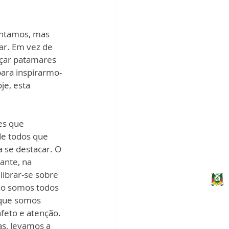
entamos, mas 
r. Em vez de 
nçar patamares 
para inspirarmo-
e, esta 
es que 
de todos que 
 se destacar. O 
ante, na 
librar-se sobre 
não somos todos 
 que somos 
feto e atenção. 
s, levamos a 