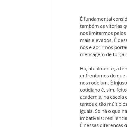
É fundamental consid
também as vitórias q
nos limitarmos pelos
mais elevados. É desa
nos e abrirmos porta
mensagem de força n
Há, atualmente, a ten
enfrentamos do que a
nos rodeiam. É injust
cotidiano é, sim, fei
academia, na escola d
tantos e tão múltiplo
iguais. Se há o que n
imbatíveis: resiliênc
É nessas diferenças 