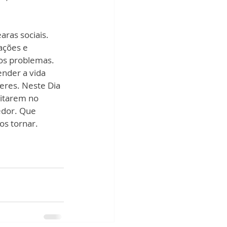
ras sociais. 
ações e 
ros problemas. 
nder a vida 
heres. Neste Dia 
ditarem no 
edor. Que 
s tornar. 