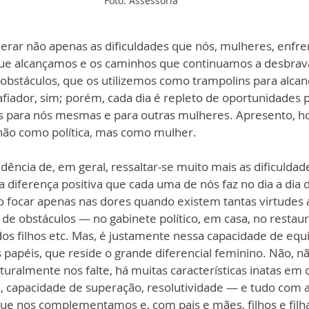
Foto: Assessoria
erar não apenas as dificuldades que nós, mulheres, enfr
ue alcançamos e os caminhos que continuamos a desbrava
 obstáculos, que os utilizemos como trampolins para alca
fiador, sim; porém, cada dia é repleto de oportunidades 
s para nós mesmas e para outras mulheres. Apresento, hoj
ão como política, mas como mulher.
dência de, em geral, ressaltar-se muito mais as dificuldad
 diferença positiva que cada uma de nós faz no dia a dia 
o focar apenas nas dores quando existem tantas virtudes a
to de obstáculos — no gabinete político, em casa, no restaur
os filhos etc. Mas, é justamente nessa capacidade de equi
s papéis, que reside o grande diferencial feminino. Não, 
aturalmente nos falte, há muitas características inatas em
ia, capacidade de superação, resolutividade — e tudo com a
que nos complementamos e, com pais e mães, filhos e filha