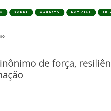
IO
SOBRE
MANDATO
NOTÍCIAS
PEL
imo
inônimo de força, resiliên
mação