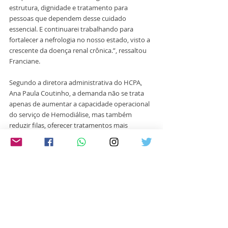
estrutura, dignidade e tratamento para 
pessoas que dependem desse cuidado 
essencial. E continuarei trabalhando para 
fortalecer a nefrologia no nosso estado, visto a 
crescente da doença renal crônica.”, ressaltou 
Franciane. 
Segundo a diretora administrativa do HCPA, 
Ana Paula Coutinho, a demanda não se trata 
apenas de aumentar a capacidade operacional 
do serviço de Hemodiálise, mas também 
reduzir filas, oferecer tratamentos mais 
eficientes e ampliar o alcance dos 
atendimentos renais no Rio Grande do Sul. 
Acompanharam também a agenda a suplente 
do senador e sua chefe de gabinete, Liziane 
Bayer; a diretora de Pesquisa, Ursula Matte, e a 
adjunta da Diretoria de Enfermagem, Anali 
Ferreira.