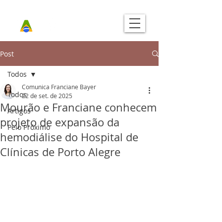
Post
Todos
Comunica Franciane Bayer
Todos
22 de set. de 2025
Mourão e Franciane conhecem
Artigos
projeto de expansão da
Pelo Próximo
hemodiálise do Hospital de
Clínicas de Porto Alegre