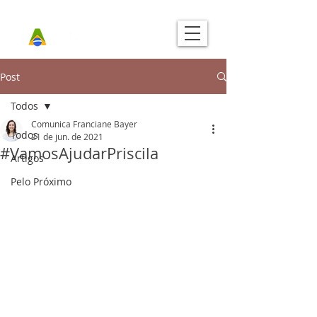
Post
Todos
Comunica Franciane Bayer
Todos
21 de jun. de 2021
#VamosAjudarPriscila
Artigos
Pelo Próximo