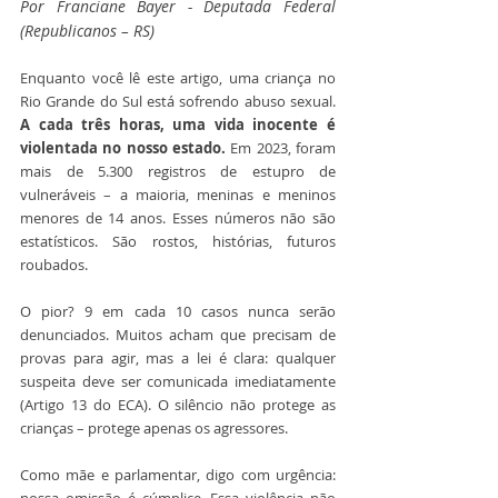
Por Franciane Bayer - Deputada Federal 
(Republicanos – RS)
Enquanto você lê este artigo, uma criança no 
Rio Grande do Sul está sofrendo abuso sexual. 
A cada três horas, uma vida inocente é 
violentada no nosso estado.
 Em 2023, foram 
mais de 5.300 registros de estupro de 
vulneráveis – a maioria, meninas e meninos 
menores de 14 anos. Esses números não são 
estatísticos. São rostos, histórias, futuros 
roubados.
O pior? 9 em cada 10 casos nunca serão 
denunciados. Muitos acham que precisam de 
provas para agir, mas a lei é clara: qualquer 
suspeita deve ser comunicada imediatamente 
(Artigo 13 do ECA). O silêncio não protege as 
crianças – protege apenas os agressores.
Como mãe e parlamentar, digo com urgência: 
nossa omissão é cúmplice. Essa violência não 