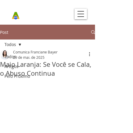
Post
Todos
Comunica Franciane Bayer
Todos
29 de mai. de 2025
Maio Laranja: Se Você se Cala,
Artigos
o Abuso Continua
Pelo Próximo