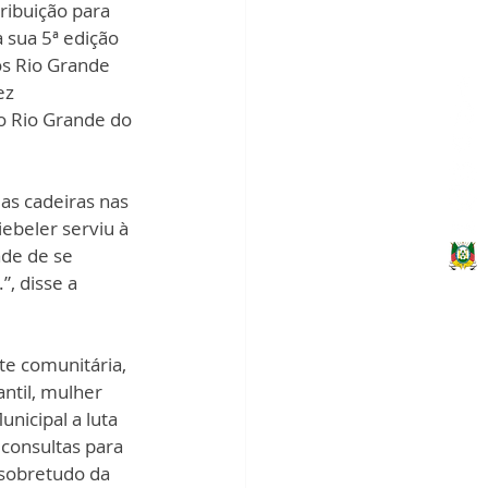
ribuição para 
sua 5ª edição 
os Rio Grande 
ez 
o Rio Grande do 
as cadeiras nas 
ebeler serviu à 
de de se 
, disse a 
te comunitária, 
ntil, mulher 
nicipal a luta 
consultas para 
 sobretudo da 