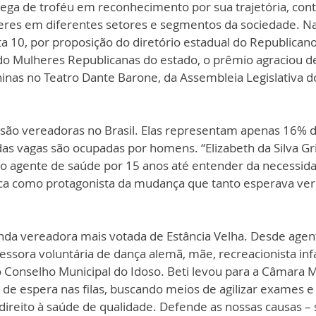
ega de troféu em reconhecimento por sua trajetória, cont
eres em diferentes setores e segmentos da sociedade. Na 
a 10, por proposição do diretório estadual do Republican
 do Mulheres Republicanas do estado, o prêmio agraciou d
inas no Teatro Dante Barone, da Assembleia Legislativa d
 são vereadoras no Brasil. Elas representam apenas 16% d
s vagas são ocupadas por homens. “Elizabeth da Silva Gri
 agente de saúde por 15 anos até entender da necessida
ica como protagonista da mudança que tanto esperava ver.”
gunda vereadora mais votada de Estância Velha. Desde agen
essora voluntária de dança alemã, mãe, recreacionista infa
do Conselho Municipal do Idoso. Beti levou para a Câmara Mu
de espera nas filas, buscando meios de agilizar exames e 
o direito à saúde de qualidade. Defende as nossas causas –