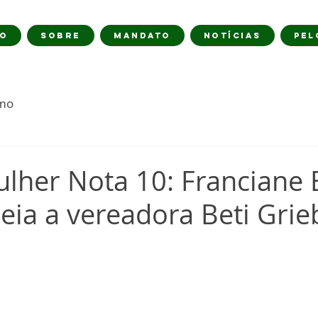
IO
SOBRE
MANDATO
NOTÍCIAS
PEL
imo
ulher Nota 10: Franciane 
ia a vereadora Beti Grie