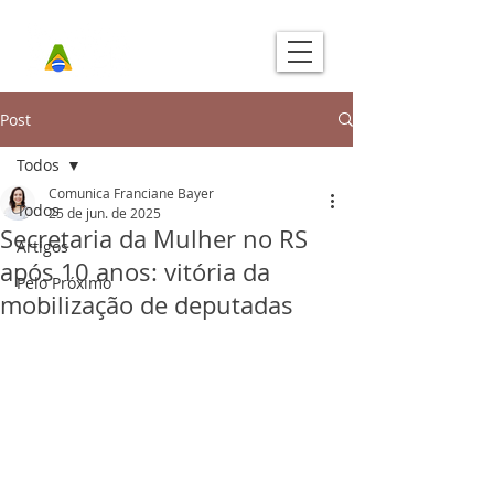
Post
Todos
Comunica Franciane Bayer
Todos
25 de jun. de 2025
Secretaria da Mulher no RS
Artigos
após 10 anos: vitória da
Pelo Próximo
mobilização de deputadas