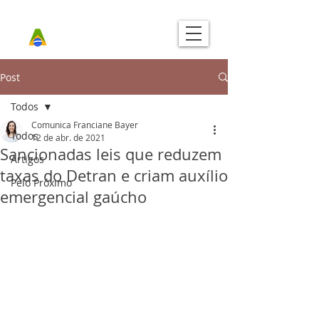
Post
Todos
Comunica Franciane Bayer
Todos
12 de abr. de 2021
Sancionadas leis que reduzem
Artigos
taxas do Detran e criam auxílio
Pelo Próximo
emergencial gaúcho