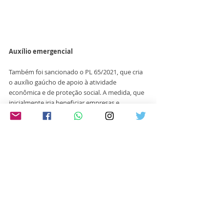
Auxílio emergencial
Também foi sancionado o PL 65/2021, que cria 
o auxílio gaúcho de apoio à atividade 
econômica e de proteção social. A medida, que 
inicialmente iria beneficiar empresas e 
trabalhadores dos setores de alojamento e 
alimentação, assim como mulheres chefes de 
família e em situação de extrema pobreza, foi 
ampliada para o setor de eventos. “Após 
acordo entre os deputados e o aporte de R$ 7 
milhões do orçamento da Assembleia 
Legislativa, conseguimos ampliar o benefício 
contemplando o setor de eventos, um dos 
mais atingidos pela pandemia”, lembra 
Franciane Bayer.