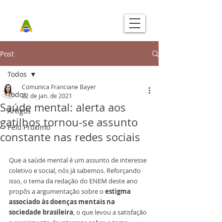
Post
Todos
Comunica Franciane Bayer
Todos
22 de jan. de 2021
Saúde mental: alerta aos
Artigos
gatilhos tornou-se assunto
Pelo Próximo
constante nas redes sociais
Que a saúde mental é um assunto de interesse 
coletivo e social, nós já sabemos. Reforçando 
isso, o tema da redação do ENEM deste ano 
propôs a argumentação sobre o 
estigma 
associado às doenças mentais na 
sociedade brasileira
, o que levou a satisfação 