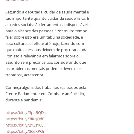
Segundo a deputada, cuidar da saúde mental é 
tão importante quanto cuidar da saúde física. E 
as redes sociais são ferramentas indispensáveis 
para o alcance das pessoas. “Por muito tempo 
falar sobre isso era um tabu na sociedade, e 
essa cultura se reflete até hoje, fazendo com 
que muitas pessoas deixem de procurar ajuda. 
Por isso a relevância em falarmos sobre o 
assunto sem preconceitos, considerando que 
os problemas mentais podem e devem ser 
tratados”, acrescenta.
Conheça alguns dos trabalhos realizados pela 
Frente Parlamentar em Combate ao Suicídio, 
durante a pandemia:
https://bit.ly/3paBQDs
https://bit.ly/3iKqQdC
https://bit.ly/2Y3sY6L
https://bit.ly/366KPOn