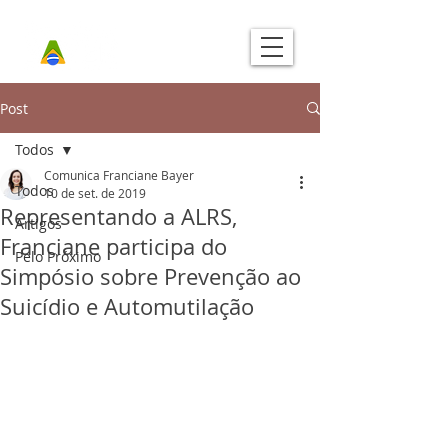
Post
Todos
Comunica Franciane Bayer
Todos
10 de set. de 2019
Representando a ALRS,
Artigos
Franciane participa do
Pelo Próximo
Simpósio sobre Prevenção ao
Suicídio e Automutilação