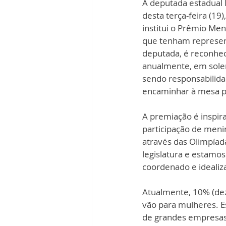
A deputada estadual 
desta terça-feira (19
institui o Prêmio Men
que tenham representa
deputada, é reconhec
anualmente, em solen
sendo responsabilidad
encaminhar à mesa p
A premiação é inspir
participação de meni
através das Olimpíada
legislatura e estamo
coordenado e idealiza
Atualmente, 10% (dez 
vão para mulheres. E
de grandes empresas 