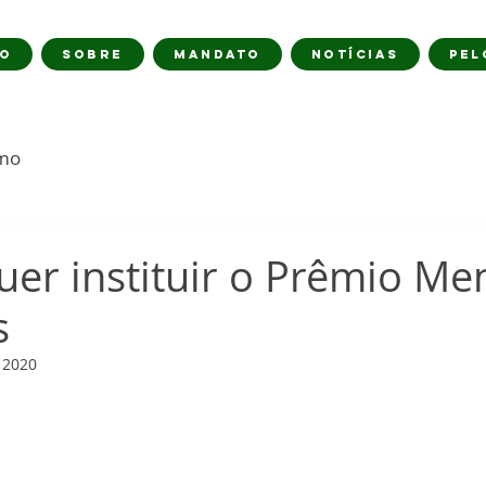
IO
SOBRE
MANDATO
NOTÍCIAS
PEL
imo
uer instituir o Prêmio Me
s
e 2020