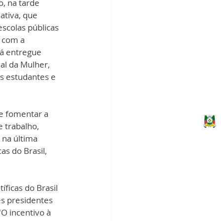
, na tarde 
ativa, que 
scolas públicas 
 com a 
á entregue 
al da Mulher, 
s estudantes e 
e fomentar a 
 trabalho, 
 na última 
s do Brasil, 
ficas do Brasil 
s presidentes 
O incentivo à 