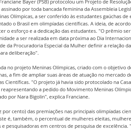
Franciane Bayer (PSB) protocolou um Projeto de Resolução
), assinado por toda bancada feminina da Assembleia Legisl
inas Olímpicas, a ser conferido às estudantes gaúchas de e
do o Brasil em olimpíadas científicas. A ideia, de acordo
er o esforço e a dedicação das estudantes. "O prêmio ser
idade a ser realizada em data próxima ao Dia Internacion
e da Procuradoria Especial da Mulher definir a relação da
ara deliberação".
ada no projeto Meninas Olímpicas, criado com o objetivo d
nas, a fim de ampliar suas áreas de atuação no mercado de
s Científicas. "O projeto já havia sido protocolado na Casa
s reapresentando a pedido do Movimento Meninas Olímpica
do por Nara Bigolin", explica Franciane. 
por cento) das premiações nas principais olimpíadas cientí
ste é, também, o percentual de mulheres eleitas, mulhere
e pesquisadoras em centros de pesquisa de excelência. "