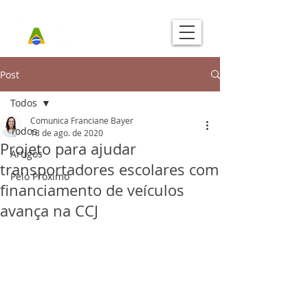
Post
Todos
Comunica Franciane Bayer
Todos
18 de ago. de 2020
Projeto para ajudar
Artigos
transportadores escolares com
Pelo Próximo
financiamento de veículos
avança na CCJ