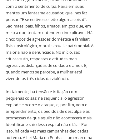
com o sentimento de culpa. Paira em suas 
mentes um fantasma acusador, que lhes faz 
pensar: “E se eu tivesse feito alguma coisa?”. 
São mães, pais, filhos, irmãos, amigos que, em 
meio à dor, tentam entender o inexplicável. Há 
cinco tipos de agressões doméstica e familiar: 
física, psicológica, moral, sexual e patrimonial. A 
maioria não é denunciada. No início, são 
críticas sutis, respostas e atitudes mais 
agressivas disfarçadas de cuidado e amor. E, 
quando menos se percebe, a mulher está 
vivendo os três ciclos da violência.
Inicialmente, há tensão e irritação com 
pequenas coisas; na sequência, o agressor 
explode e ocorre o ataque; e, por fim, vem o 
arrependimento, os pedidos de desculpa e as 
promessas de que aquilo não acontecerá mais. 
Identificar e sair dessa espiral não é fácil. Por 
isso, há cada vez mais campanhas dedicadas 
ao tema. A Lei Maria da Penha — um marco na 