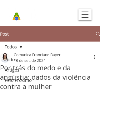
Post
Todos
Comunica Franciane Bayer
Todos
13 de set. de 2024
Por trás do medo e da
Artigos
angústia: dados da violência
Pelo Próximo
contra a mulher