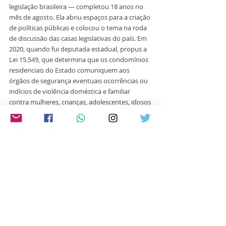
legislação brasileira — completou 18 anos no 
mês de agosto. Ela abriu espaços para a criação 
de políticas públicas e colocou o tema na roda 
de discussão das casas legislativas do país. Em 
2020, quando fui deputada estadual, propus a 
Lei 15.549, que determina que os condomínios 
residenciais do Estado comuniquem aos 
órgãos de segurança eventuais ocorrências ou 
indícios de violência doméstica e familiar 
contra mulheres, crianças, adolescentes, idosos 
e pessoas com deficiência.
Evoluímos muito nos últimos anos, mas ainda 
há um longo caminho pela frente. Os dados 
são essenciais para a criação de políticas 
públicas que auxiliem no enfrentamento deste 
tipo de violência. Porém, eles não são capazes 
de mensurar o medo e a angústia de não se 
sentir segura dentro da própria casa. Você não 
está sozinha. Juntas vamos mudar esse 
cenário, fortalecendo as redes de apoio, 