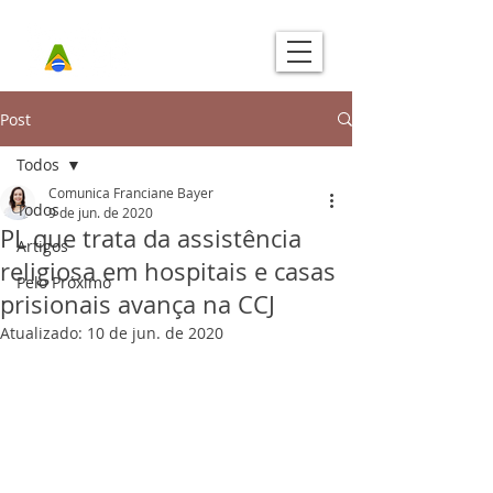
Post
Todos
Comunica Franciane Bayer
Todos
9 de jun. de 2020
PL que trata da assistência
Artigos
religiosa em hospitais e casas
Pelo Próximo
prisionais avança na CCJ
Atualizado:
10 de jun. de 2020