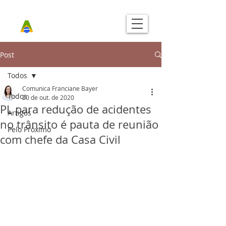
Post
Todos
Comunica Franciane Bayer
Todos
20 de out. de 2020
PL para redução de acidentes
Artigos
no trânsito é pauta de reunião
Pelo Próximo
com chefe da Casa Civil