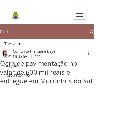
Post
Todos
Comunica Franciane Bayer
Todos
26 de fev. de 2024
Obra de pavimentação no
Artigos
valor de 600 mil reais é
Pelo Próximo
entregue em Morrinhos do Sul