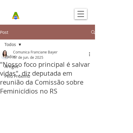
Post
Todos
Comunica Franciane Bayer
Todos
17 de jun. de 2025
"Nosso foco principal é salvar
Artigos
vidas", diz deputada em
Pelo Próximo
reunião da Comissão sobre
Feminicídios no RS