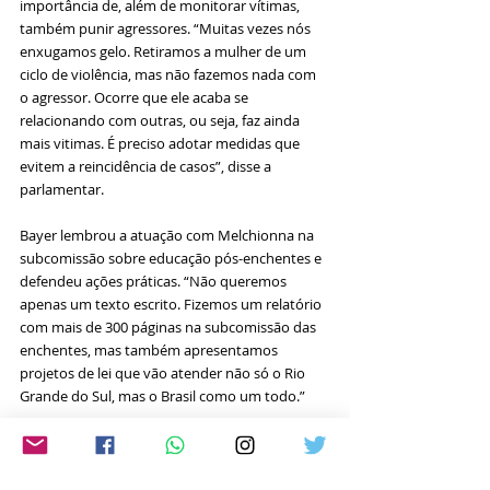
importância de, além de monitorar vítimas, 
também punir agressores. “Muitas vezes nós 
enxugamos gelo. Retiramos a mulher de um 
ciclo de violência, mas não fazemos nada com 
o agressor. Ocorre que ele acaba se 
relacionando com outras, ou seja, faz ainda 
mais vitimas. É preciso adotar medidas que 
evitem a reincidência de casos”, disse a 
parlamentar.
Bayer lembrou a atuação com Melchionna na 
subcomissão sobre educação pós-enchentes e 
defendeu ações práticas. “Não queremos 
apenas um texto escrito. Fizemos um relatório 
com mais de 300 páginas na subcomissão das 
enchentes, mas também apresentamos 
projetos de lei que vão atender não só o Rio 
Grande do Sul, mas o Brasil como um todo.”
Encerrando sua fala, reforçou que a comissão 
pretende apresentar, até novembro, uma 
primeira versão de relatório com propostas 