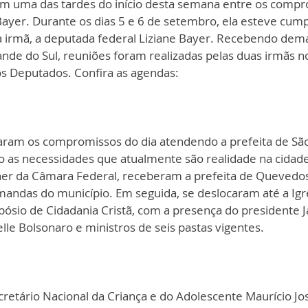
m uma das tardes do início desta semana entre os compr
ayer. Durante os dias 5 e 6 de setembro, ela esteve cum
da irmã, a deputada federal Liziane Bayer. Recebendo dem
nde do Sul, reuniões foram realizadas pelas duas irmãs n
s Deputados. Confira as agendas:
am os compromissos do dia atendendo a prefeita de São 
do as necessidades que atualmente são realidade na cidade
lher da Câmara Federal, receberam a prefeita de Queved
andas do município. Em seguida, se deslocaram até a Igre
mpósio de Cidadania Cristã, com a presença do presidente Ja
le Bolsonaro e ministros de seis pastas vigentes.
retário Nacional da Criança e do Adolescente Maurício Jos