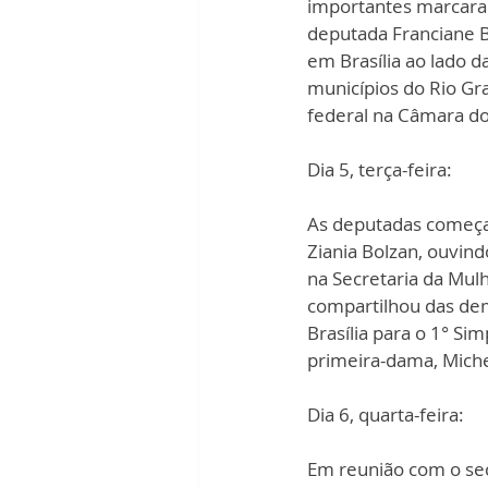
importantes marcara
deputada Franciane B
em Brasília ao lado 
municípios do Rio Gra
federal na Câmara do
Dia 5, terça-feira:
As deputadas começar
Ziania Bolzan, ouvin
na Secretaria da Mu
compartilhou das dem
Brasília para o 1° Si
primeira-dama, Michel
Dia 6, quarta-feira:
Em reunião com o sec