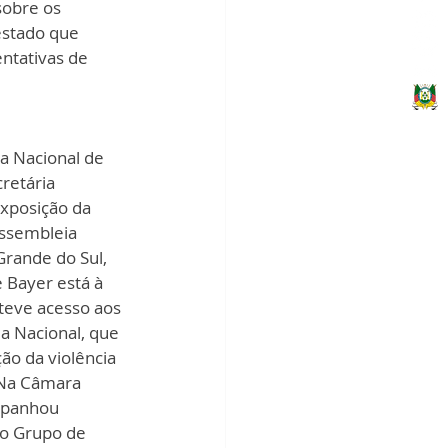
sobre os 
estado que 
ntativas de 
a Nacional de 
retária 
exposição da 
ssembleia 
Grande do Sul, 
 Bayer está à 
teve acesso aos 
a Nacional, que 
o da violência 
 Na Câmara 
mpanhou 
o Grupo de 