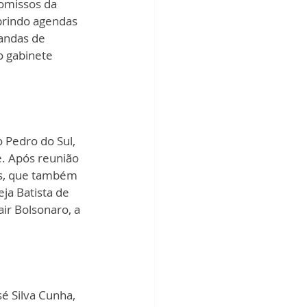
omissos da 
prindo agendas 
andas de 
o gabinete 
Pedro do Sul, 
. Após reunião 
os, que também 
ja Batista de 
ir Bolsonaro, a 
é Silva Cunha, 