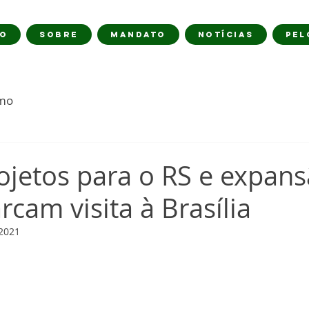
IO
SOBRE
MANDATO
NOTÍCIAS
PEL
imo
ojetos para o RS e expan
rcam visita à Brasília
 2021