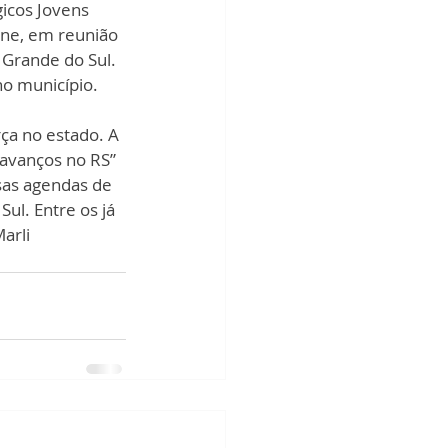
icos Jovens 
ane, em reunião 
 Grande do Sul. 
o município. 
ça no estado. A 
 avanços no RS” 
sas agendas de 
ul. Entre os já 
arli 