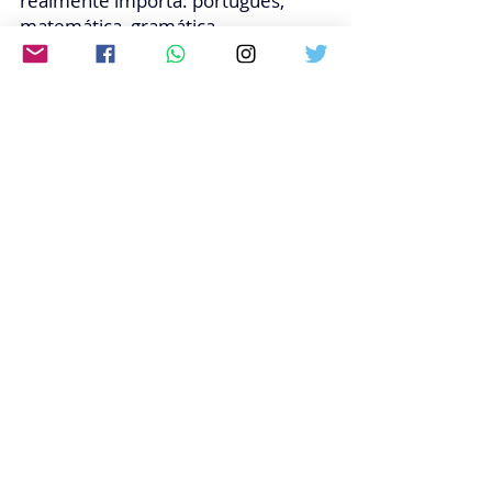
realmente importa: português, 
matemática, gramática, 
interpretação de texto, e não de 
ideologias!", ressaltou a deputada.