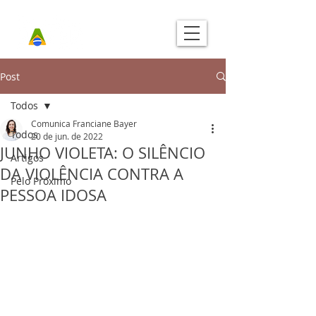
Post
Todos
Comunica Franciane Bayer
Todos
20 de jun. de 2022
JUNHO VIOLETA: O SILÊNCIO
Artigos
DA VIOLÊNCIA CONTRA A
Pelo Próximo
PESSOA IDOSA