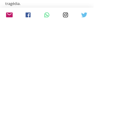
tragédia.
"A união de todos é fundamental para que 
essas famílias possam reconstruir suas vidas", 
acrescentou.