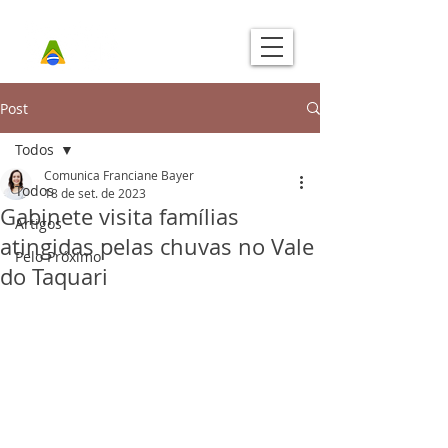
Post
Todos
Comunica Franciane Bayer
Todos
18 de set. de 2023
Gabinete visita famílias
Artigos
atingidas pelas chuvas no Vale
Pelo Próximo
do Taquari