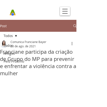
Post
Todos
Comunica Franciane Bayer
Todos
23 de ago. de 2021
Franciane participa da criação
Artigos
de Grupo do MP para prevenir
Pelo Próximo
e enfrentar a violência contra a
mulher