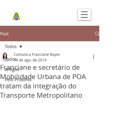
Post
Todos
Comunica Franciane Bayer
Todos
14 de ago. de 2019
Franciane e secretário de
Artigos
Mobilidade Urbana de POA
Pelo Próximo
tratam da integração do
Transporte Metropolitano