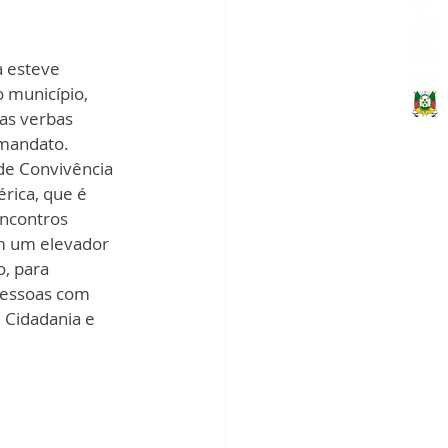
 esteve 
 município, 
as verbas 
 mandato. 
de Convivência 
ica, que é 
ncontros 
m um elevador 
o, para 
pessoas com 
 Cidadania e 