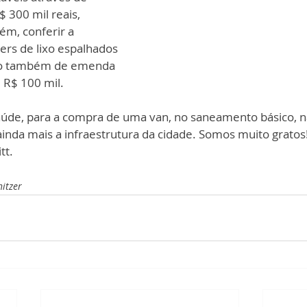
 300 mil reais, 
m, conferir a 
ners de lixo espalhados 
ado também de emenda 
 R$ 100 mil.
aúde, para a compra de uma van, no saneamento básico, na
nda mais a infraestrutura da cidade. Somos muito gratos!”
tt.
nitzer