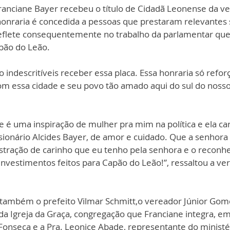
ranciane Bayer recebeu o título de Cidadã Leonense da v
honraria é concedida a pessoas que prestaram relevantes s
flete consequentemente no trabalho da parlamentar que 
apão do Leão.
ndescritíveis receber essa placa. Essa honraria só reforç
essa cidade e seu povo tão amado aqui do sul do nosso 
 é uma inspiração de mulher pra mim na política e ela ca
ssionário Alcides Bayer, de amor e cuidado. Que a senhora
tração de carinho que eu tenho pela senhora e o reconh
investimentos feitos para Capão do Leão!”, ressaltou a ve
também o prefeito Vilmar Schmitt,o vereador Júnior Gome
da Igreja da Graça, congregação que Franciane integra, em 
 Fonseca e a Pra. Leonice Abade, representante do ministé