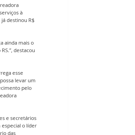
ereadora 
erviços à 
já destinou R$ 
a ainda mais o 
RS.”, destacou 
rrega esse 
 possa levar um 
ecimento pelo 
readora 
s e secretários 
especial o líder 
rio das 