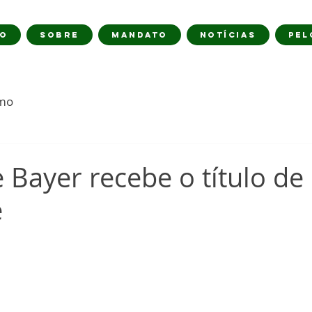
IO
SOBRE
MANDATO
NOTÍCIAS
PEL
imo
 Bayer recebe o título de
e