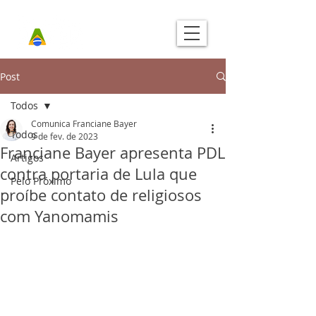
Post
Todos
Comunica Franciane Bayer
Todos
9 de fev. de 2023
Franciane Bayer apresenta PDL
Artigos
contra portaria de Lula que
Pelo Próximo
proíbe contato de religiosos
com Yanomamis