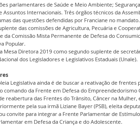
ssões parlamentares de Saúde e Meio Ambiente; Segurança 
 e Assuntos Internacionais. Três órgãos técnicos da Assem
umas das questões defendidas por Franciane no mandato.
uplente das comissões de Agricultura, Pecuária e Cooperat
; e da Comissão Mista Permanente de Defesa do Consumid
va Popular.
 Mesa Diretora 2019 como segundo suplente de secretári
acional dos Legisladores e Legislativos Estaduais (Unale).
res
ia Legislativa ainda é de buscar a reativação de frentes 
iu o comando da Frente em Defesa do Empreendedorismo 
e reabertura das Frentes do Trânsito, Câncer na Mulher, e
riormente pela sua irmã Liziane Bayer (PSB), eleita deputa
ou convite para integrar a Frente Parlamentar de Estímul
rlamentar em Defesa da Criança e do Adolescente.