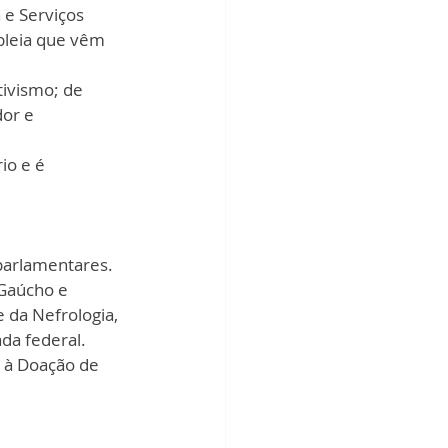
e Serviços 
bleia que vêm 
 
ivismo; de 
or e 
o e é 
parlamentares. 
Gaúcho e 
 da Nefrologia, 
da federal. 
o à Doação de 