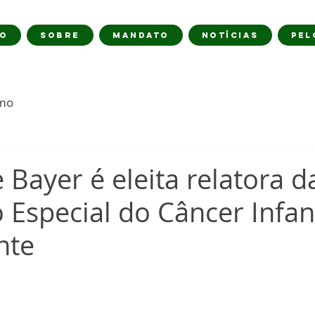
IO
SOBRE
MANDATO
NOTÍCIAS
PEL
imo
 Bayer é eleita relatora d
Especial do Câncer Infant
nte