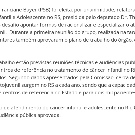
ranciane Bayer (PSB) foi eleita, por unanimidade, relator
fantil e Adolescente no RS, presidida pelo deputado Dr. T
 desafio apontar formas de racionalizar e especializar o 
nil.  Durante a primeira reunião do grupo, realizada na ta
mentares também aprovaram o plano de trabalho do órgão, 
balho estão previstas reuniões técnicas e audiências públ
centros de referência no tratamento do câncer infantil no 
dos. Segundo dados apresentados pela Comissão, cerca d
ntojuvenil surgem no RS a cada ano, sendo que a capacidad
centros de referência no Estado é para dois mil pacientes
o de atendimento do câncer infantil e adolescente no Rio 
udiência pública aprovada. 