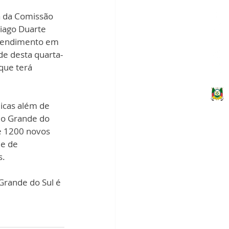
a da Comissão 
hiago Duarte 
atendimento em 
rde desta quarta-
que terá 
icas além de 
Rio Grande do 
e 1200 novos 
e de 
. 
Grande do Sul é 