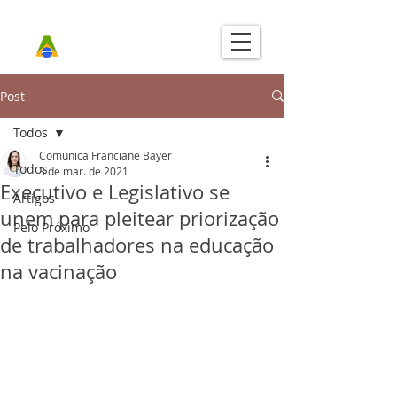
Post
Todos
Comunica Franciane Bayer
Todos
3 de mar. de 2021
Executivo e Legislativo se
Artigos
unem para pleitear priorização
Pelo Próximo
de trabalhadores na educação
na vacinação