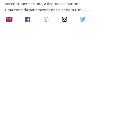
social.Durante a visita, a deputada anunciou 
uma emenda parlamentar no valor de 100 mil 
reais, destinada à aquisição de cadeiras e 
outros materiais essenciais para fortalecer 
ainda mais a capacidade da Colibri em oferecer 
um atendimento de qualidade.