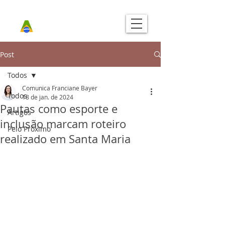
Post
Todos
Comunica Franciane Bayer
Todos
18 de jan. de 2024
Pautas como esporte e
Artigos
inclusão marcam roteiro
Pelo Próximo
realizado em Santa Maria