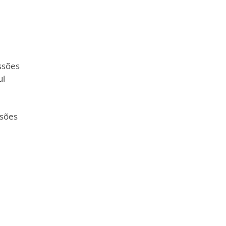
ssões
ul
sões