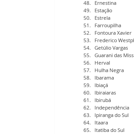
Ernestina
Estação
Estrela
Farroupilha
Fontoura Xavier
Frederico Westp
Getúlio Vargas
Guarani das Mis
Herval
Hulha Negra
Ibarama
Ibiaçá
Ibiraiaras
Ibirubá
Independência
Ipiranga do Sul
Itaara
Itatiba do Sul