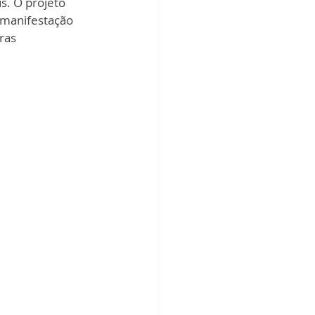
s. O projeto 
 manifestação 
ras 