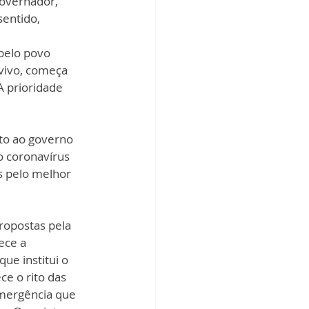
governador, 
entido, 
pelo povo 
vivo, começa 
A prioridade 
nto ao governo 
o coronavírus 
s pelo melhor 
ropostas pela 
ece a 
 que institui o 
e o rito das 
mergência que 