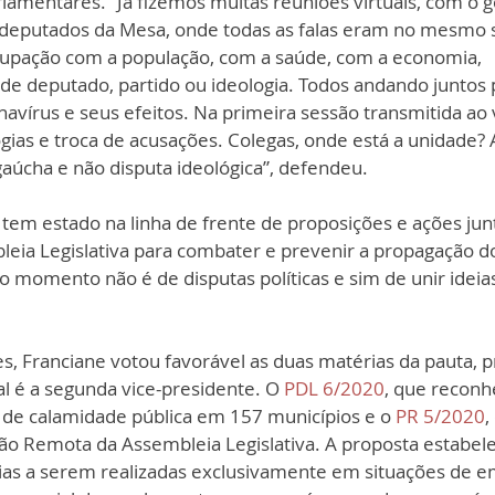
lamentares. “Já fizemos muitas reuniões virtuais, com o 
 deputados da Mesa, onde todas as falas eram no mesmo s
pação com a população, com a saúde, com a economia, 
 deputado, partido ou ideologia. Todos andando juntos 
avírus e seus efeitos. Na primeira sessão transmitida ao 
ias e troca de acusações. Colegas, onde está a unidade? 
aúcha e não disputa ideológica”, defendeu. 
 tem estado na linha de frente de proposiç
ões
 e ações ju
leia Legislativa para combater e prevenir a propagação d
“o momento não é de disputas políticas e sim de unir ideia
s, Franciane votou favorável as duas matérias da pauta, p
l é a segunda vice-presidente. O 
PDL 6/2020
, que reconh
 de calamidade pública em 157 municípios e o 
PR 5/2020
,
ão Remota da Assembleia Legislativa. A proposta estabelec
ias a serem realizadas exclusivamente em situações de e