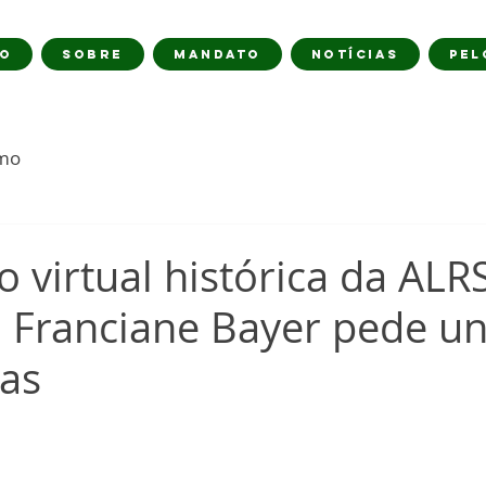
IO
SOBRE
MANDATO
NOTÍCIAS
PEL
imo
 virtual histórica da ALRS
 Franciane Bayer pede u
gas