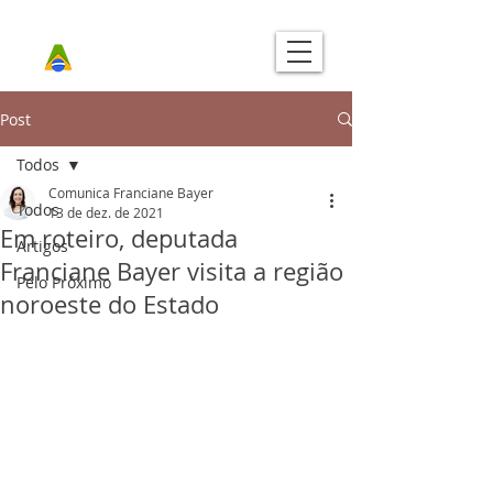
Post
Todos
Comunica Franciane Bayer
Todos
13 de dez. de 2021
Em roteiro, deputada
Artigos
Franciane Bayer visita a região
Pelo Próximo
noroeste do Estado