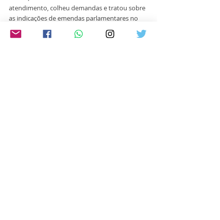
atendimento, colheu demandas e tratou sobre 
as indicações de emendas parlamentares no 
valor total de 330 mil reais. Foi recepcionada 
pela Isabel Câmera, provedora do Hospital, o 
Gelson Schneider, administrador, e Fermino 
Batista, gestor de projetos.
Em Ijuí, a parlamentar conheceu a Liga 
Feminina de Combate ao Câncer e também 
encontrou com voluntárias e irmãs em Cristo 