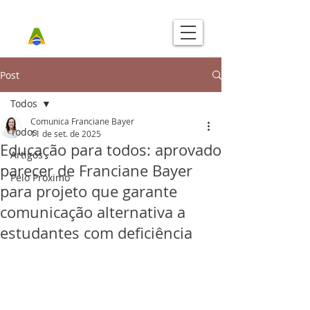
Post
Todos
Comunica Franciane Bayer
Todos
11 de set. de 2025
Educação para todos: aprovado
Artigos
parecer de Franciane Bayer
Pelo Próximo
para projeto que garante
comunicação alternativa a
estudantes com deficiência