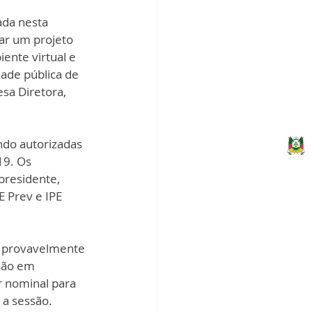
iar um projeto 
iente virtual e 
ade pública de 
sa Diretora, 
ndo autorizadas 
19. Os 
residente, 
 Prev e IPE 
, provavelmente 
ssão em 
r nominal para 
 a sessão.