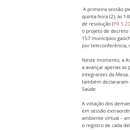
 A primeira sessão plenária virtual da história da Assembleia gaúcha será realizada nesta 
quinta-feira (2), às 
de resolução (
PR 5 2
o projeto de decreto l
157 municípios gaúch
por telec
onferência,
Neste momento, a Ass
a avançar apenas as p
integrantes da Mesa,
também declararam de
Saúde
A votação dos demais
em sessão extraordiná
ambiente virtual – a
o registro de cada de