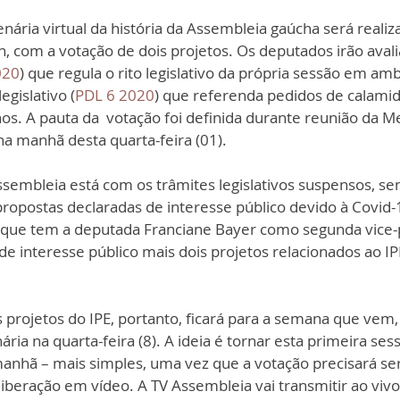
14h, com a votação de dois projetos. Os deputados irão aval
020
) que regula o rito legislativo da própria sessão em amb
egislativo (
PDL 6 2020
) que referenda pedidos de calamid
os. A pauta da 
 votação foi definida durante reunião da Me
 na manh
ã desta quarta-feira (01).
embleia está com os trâmites legislativos suspensos, se
ropostas declaradas de interesse público devido à Covid-
 que tem a deputada Franciane Bayer como segunda vice-p
 interesse público mais dois projetos relacionados ao IPE
 projetos do IPE, portanto, ficará para a semana que vem
ria na quarta-feira (8). A ideia é tornar esta primeira se
manhã – mais simples, uma vez que a votação precisará se
liberação em vídeo. A TV Assembleia vai transmitir ao vivo