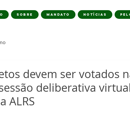
IO
SOBRE
MANDATO
NOTÍCIAS
PEL
imo
jetos devem ser votados n
sessão deliberativa virtua
da ALRS