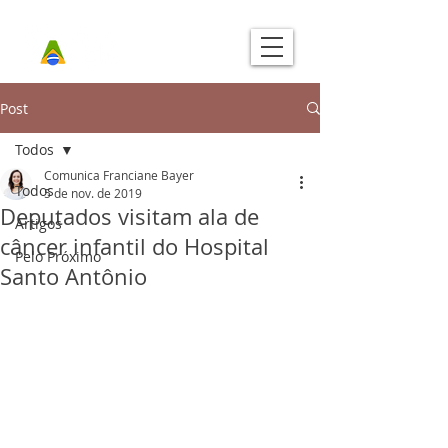
Post
Todos
Comunica Franciane Bayer
Todos
5 de nov. de 2019
Deputados visitam ala de
Artigos
câncer infantil do Hospital
Pelo Próximo
Santo Antônio