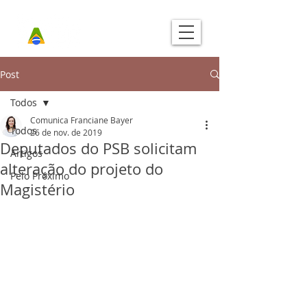
Post
Todos
Comunica Franciane Bayer
Todos
26 de nov. de 2019
Deputados do PSB solicitam
Artigos
alteração do projeto do
Pelo Próximo
Magistério