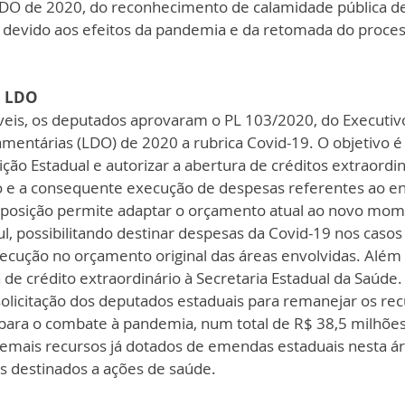
LDO de 2020, do reconhecimento de calamidade pública de
 devido aos efeitos da pandemia e da retomada do process
a LDO
eis, os deputados aprovaram o PL 103/2020, do Executivo,
amentárias (LDO) de 2020 a rubrica Covid-19. O objetivo 
ição Estadual e autorizar a abertura de créditos extraordin
 e a consequente execução de despesas referentes ao e
oposição permite adaptar o orçamento atual ao novo mome
ul, possibilitando destinar despesas da Covid-19 nos caso
ecução no orçamento original das áreas envolvidas. Além d
 de crédito extraordinário à Secretaria Estadual da Saúde
a solicitação dos deputados estaduais para remanejar os rec
para o combate à pandemia, num total de R$ 38,5 milhões,
emais recursos já dotados de emendas estaduais nesta á
s destinados a ações de saúde. 