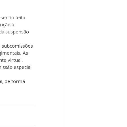
sendo feita 
nção à 
da suspensão 
, subcomissões 
imentais. As 
e virtual. 
missão especial 
l, de forma 