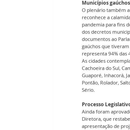
Municípios gaúchos
O plenário também ap
reconhece a calamida
pandemia para fins do
dos decretos municip
documentos ao Parla
gaúchos que tiveram
representa 94% das 4
As cidades contempla
Cachoeira do Sul, Cam
Guaporé, Inhacorá, J
Pontão, Rolador, Salt
Sério. 
Processo Legislativ
Ainda foram aprovad
Diretora, que restabe
apresentação de proje