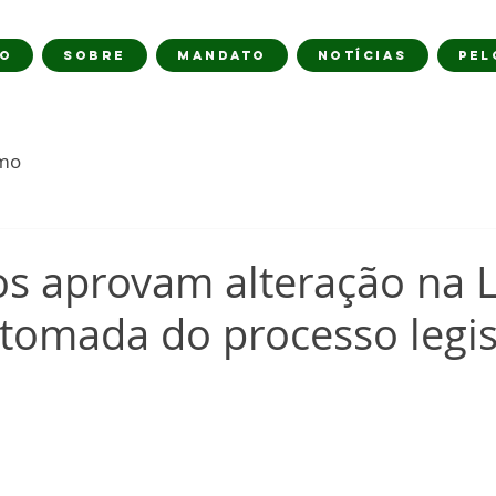
IO
SOBRE
MANDATO
NOTÍCIAS
PEL
imo
s aprovam alteração na
tomada do processo legis