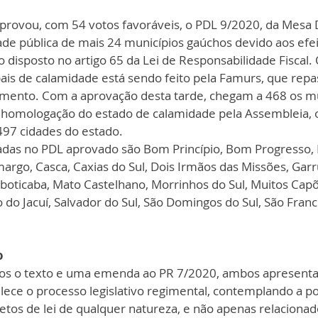
rovou, com 54 votos favoráveis, o PDL 9/2020, da Mesa D
de pública de mais 24 municípios gaúchos devido aos efei
 disposto no artigo 65 da Lei de Responsabilidade Fiscal.
ais de calamidade está sendo feito pela Famurs, que repa
mento. Com a aprovação desta tarde, chegam a 468 os mu
 homologação do estado de calamidade pela Assembleia, 
97 cidades do estado. 
das no PDL aprovado são Bom Princípio, Bom Progresso, B
argo, Casca, Caxias do Sul, Dois Irmãos das Missões, Garru
aboticaba, Mato Castelhano, Morrinhos do Sul, Muitos Capõ
o do Jacuí, Salvador do Sul, São Domingos do Sul, São Franc
o
os o texto e uma emenda ao PR 7/2020, ambos apresenta
lece o processo legislativo regimental, contemplando a po
tos de lei de qualquer natureza, e não apenas relacionado