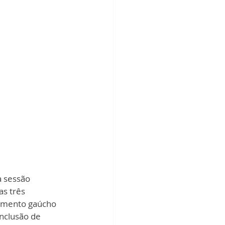
a sessão 
as três 
lamento gaúcho 
nclusão de 