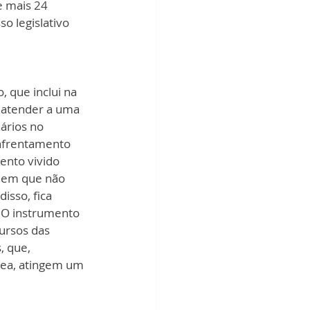
 mais 24 
o legislativo 
 que inclui na 
é atender a uma 
ários no 
nfrentamento 
nto vivido 
s em que não 
isso, fica 
. O instrumento 
ursos das 
 que, 
rea, atingem um 