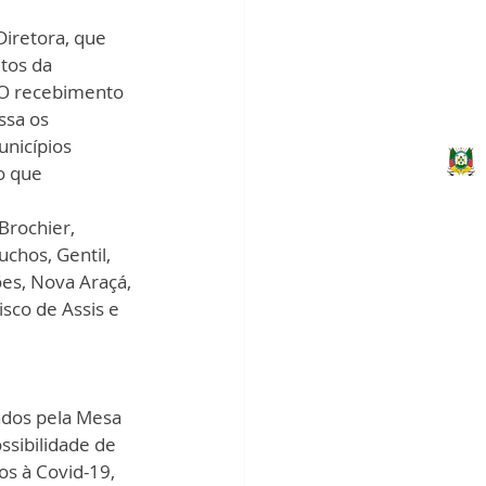
iretora, que 
tos da 
 O recebimento 
ssa os 
nicípios 
o que 
rochier, 
chos, Gentil, 
es, Nova Araçá, 
isco de Assis e 
dos pela Mesa 
ssibilidade de 
s à Covid-19, 