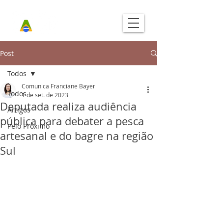
Post
Todos
Comunica Franciane Bayer
Todos
1 de set. de 2023
Deputada realiza audiência
Artigos
pública para debater a pesca
Pelo Próximo
artesanal e do bagre na região
Sul