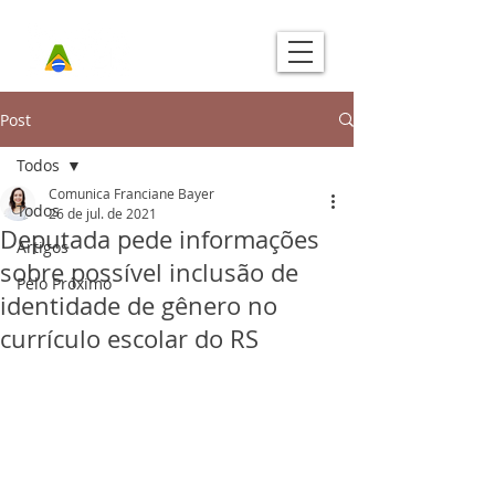
Post
Todos
Comunica Franciane Bayer
Todos
26 de jul. de 2021
Deputada pede informações
Artigos
sobre possível inclusão de
Pelo Próximo
identidade de gênero no
currículo escolar do RS