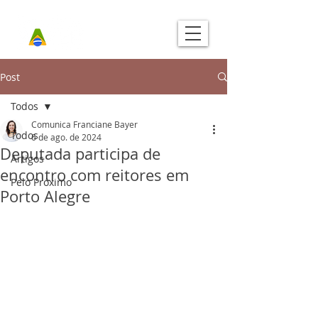
Post
Todos
Comunica Franciane Bayer
Todos
6 de ago. de 2024
Deputada participa de
Artigos
encontro com reitores em
Pelo Próximo
Porto Alegre