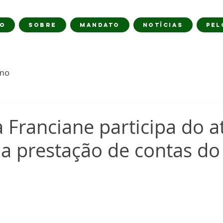
IO
SOBRE
MANDATO
NOTÍCIAS
PEL
imo
Franciane participa do a
a prestação de contas do
o