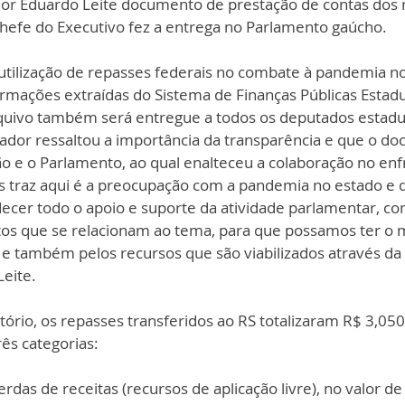
or Eduardo Leite documento de prestação de contas dos 
hefe do Executivo fez a entrega no Parlamento gaúcho. 
 utilização de repasses federais no combate à pandemia no
ormações extraídas do Sistema de Finanças Públicas Estadu
uivo também será entregue a todos os deputados estadua
nador ressaltou a importância da transparência e que o do
ão e o Parlamento, ao qual enalteceu a colaboração no en
 traz aqui é a preocupação com a pandemia no estado e 
ecer todo o apoio e suporte da atividade parlamentar, co
tos que se relacionam ao tema, para que possamos ter o 
e também pelos recursos que são viabilizados através da 
Leite.
ório, os repasses transferidos ao RS totalizaram R$ 3,050
ês categorias:
as de receitas (recursos de aplicação livre), no valor de