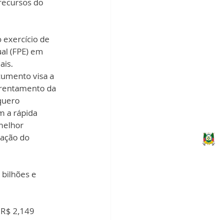
recursos do 
 exercício de 
al (FPE) em 
is. 
cumento visa a 
frentamento da 
quero 
m a rápida 
melhor 
ação do 
 bilhões e 
 R$ 2,149 