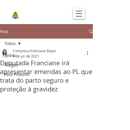
Post
Todos
Comunica Franciane Bayer
Todos
9 de jul. de 2021
Deputada Franciane irá
Artigos
apresentar emendas ao PL que
Pelo Próximo
trata do parto seguro e
proteção à gravidez