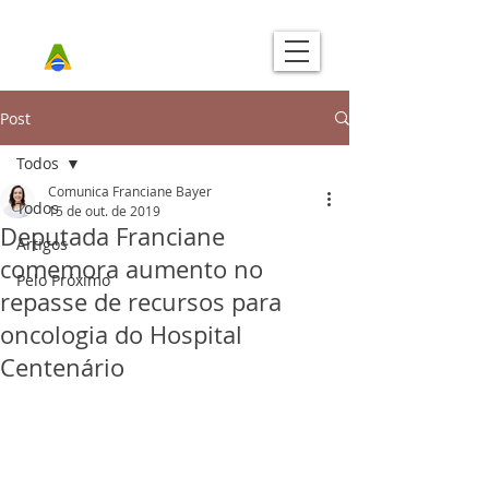
Post
Todos
Comunica Franciane Bayer
Todos
15 de out. de 2019
Deputada Franciane
Artigos
comemora aumento no
Pelo Próximo
repasse de recursos para
oncologia do Hospital
Centenário