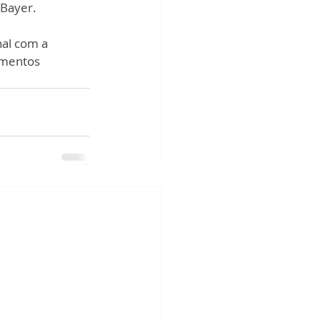
 Bayer.
nal com a 
imentos 