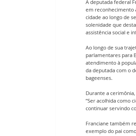
A deputada federal F
em reconhecimento à 
cidade ao longo de s
solenidade que desta
assistência social e i
Ao longo de sua traj
parlamentares para Ba
atendimento à popula
da deputada com o de
bageenses.
Durante a cerimônia,
“Ser acolhida como 
continuar servindo c
Franciane também rele
exemplo do pai como