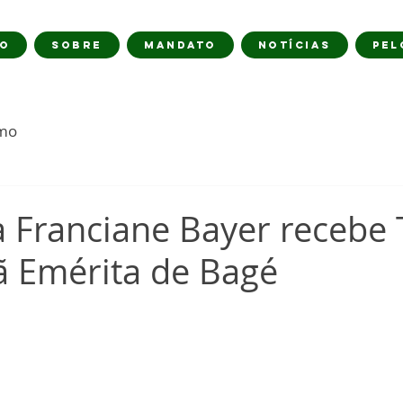
IO
SOBRE
MANDATO
NOTÍCIAS
PEL
imo
 Franciane Bayer recebe T
ã Emérita de Bagé