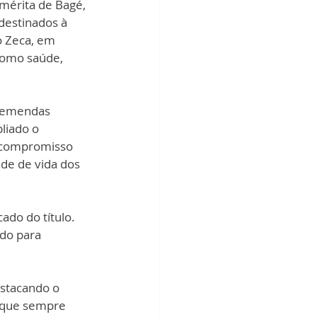
mérita de Bagé, 
destinados à 
o Zeca, em 
como saúde, 
m emendas 
liado o 
 compromisso 
de de vida dos 
do do título. 
do para 
estacando o 
 que sempre 