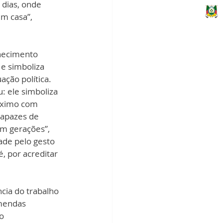
 dias, onde 
m casa”, 
hecimento 
 e simboliza 
ção política. 
: ele simboliza 
óximo com 
apazes de 
m gerações”, 
ade pelo gesto 
, por acreditar 
cia do trabalho 
mendas 
o 