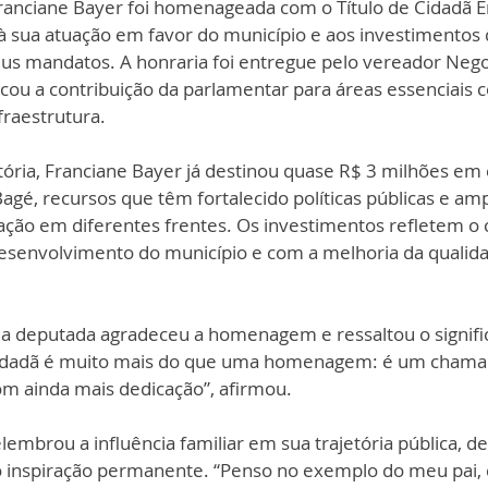
ranciane Bayer foi homenageada com o Título de Cidadã E
sua atuação em favor do município e aos investimentos 
eus mandatos. A honraria foi entregue pelo vereador Neg
cou a contribuição da parlamentar para áreas essenciais 
nfraestrutura.
etória, Franciane Bayer já destinou quase R$ 3 milhões e
gé, recursos que têm fortalecido políticas públicas e amp
ção em diferentes frentes. Os investimentos refletem o
senvolvimento do município e com a melhoria da qualida
 a deputada agradeceu a homenagem e ressaltou o significa
cidadã é muito mais do que uma homenagem: é um chama
om ainda mais dedicação”, afirmou.
mbrou a influência familiar em sua trajetória pública, d
 inspiração permanente. “Penso no exemplo do meu pai,