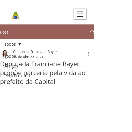
Post
Todos
Comunica Franciane Bayer
Todos
15 de abr. de 2021
Deputada Franciane Bayer
Artigos
propõe parceria pela vida ao
Pelo Próximo
prefeito da Capital